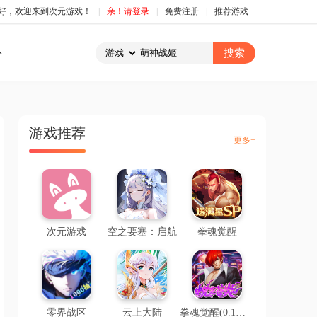
好，欢迎来到次元游戏！
|
亲！请登录
|
免费注册
|
推荐游戏
心
游戏推荐
更多+
次元游戏
空之要塞：启航
拳魂觉醒
零界战区
云上大陆
拳魂觉醒(0.1折拳皇正版授权)