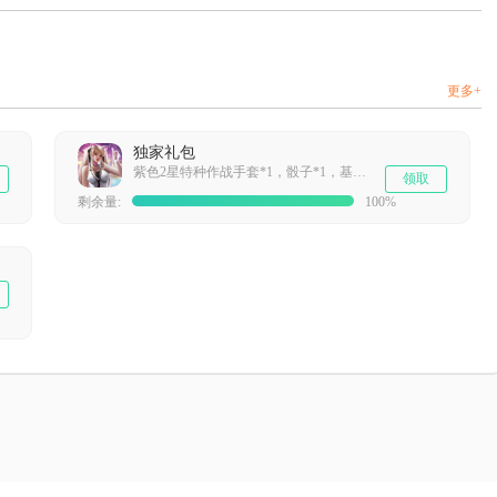
更多+
独家礼包
紫色2星特种作战手套*1，骰子*1，基础作战芯片*1，遗迹调查许可*1
领取
剩余量:
100%