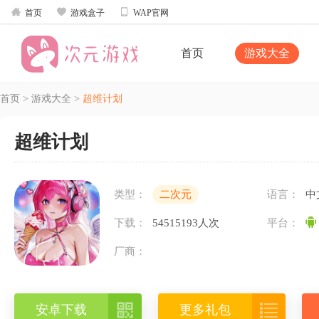



首页
游戏盒子
WAP官网
首页
游戏大全
首页
>
游戏大全
>
超维计划
超维计划
类型：
二次元
语言：
中
下载：
54515193人次
平台：
厂商：


安卓下载
更多礼包