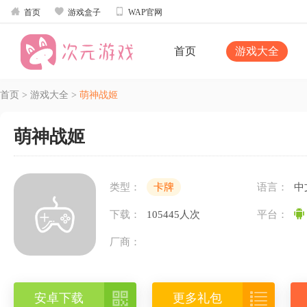



首页
游戏盒子
WAP官网
首页
游戏大全
首页
>
游戏大全
>
萌神战姬
萌神战姬
类型：
卡牌
语言：
中
下载：
105445人次
平台：
厂商：


安卓下载
更多礼包