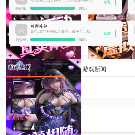
橙色1星步战官佩剑*1，橙色1星特种作战手套*1，橙色1星特种作战帽子*1，橙色1星特种作战作战服*1
领取
剩余量:
100%
独家礼包
紫色2星特种作战手套*1，骰子*1，基础作战芯片*1，遗迹调查许可*1
领取
剩余量:
100%
开服信息
游戏新闻
友情链接