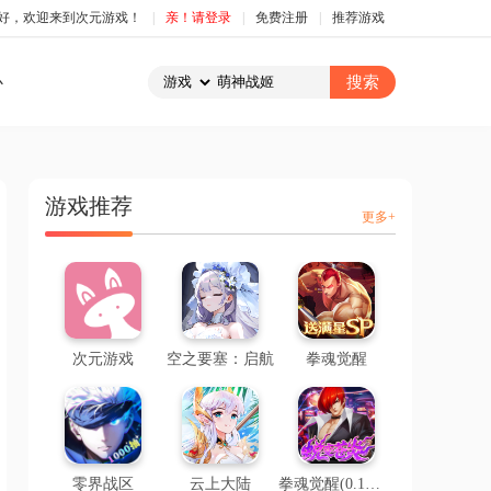
好，欢迎来到次元游戏！
|
亲！请登录
|
免费注册
|
推荐游戏
心
游戏推荐
更多+
次元游戏
空之要塞：启航
拳魂觉醒
零界战区
云上大陆
拳魂觉醒(0.1折拳皇正版授权)