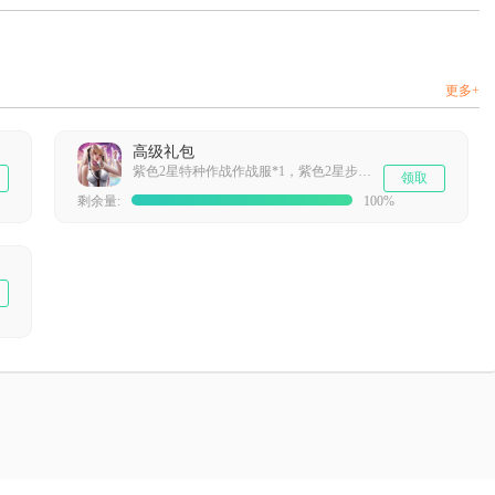
更多+
高级礼包
紫色2星特种作战作战服*1，紫色2星步战官佩剑*1，8小时星灵经验补给*1，8小时净化金属*1
领取
剩余量:
100%