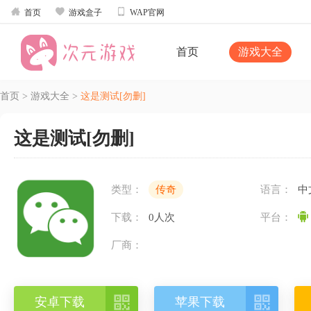



首页
游戏盒子
WAP官网
首页
游戏大全
首页
>
游戏大全
>
这是测试[勿删]
这是测试[勿删]
类型：
传奇
语言：
中
下载：
0人次
平台：
厂商：


安卓下载
苹果下载